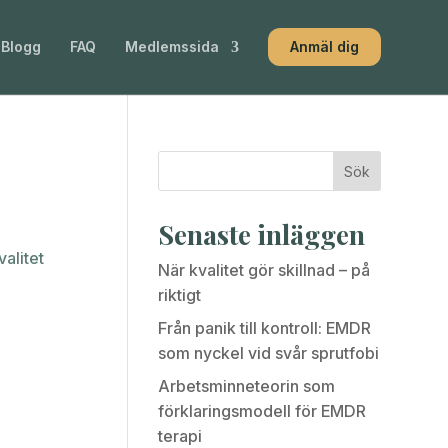
Blogg
FAQ
Medlemssida
Anmäl dig
Sök
Senaste inläggen
alitet
När kvalitet gör skillnad – på
riktigt
Från panik till kontroll: EMDR
som nyckel vid svår sprutfobi
Arbetsminneteorin som
förklaringsmodell för EMDR
terapi