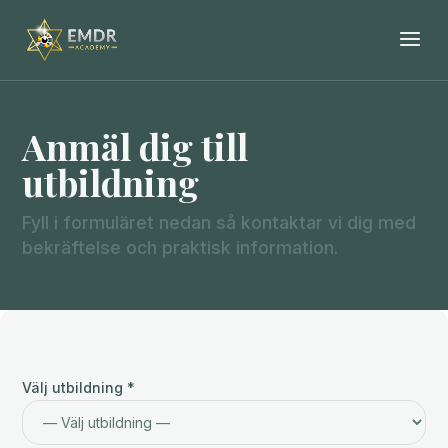
Anmäl dig till
utbildning
Fyll i formuläret nedan så kontaktar vi dig med
bekräftelse och praktisk information.
Välj utbildning *