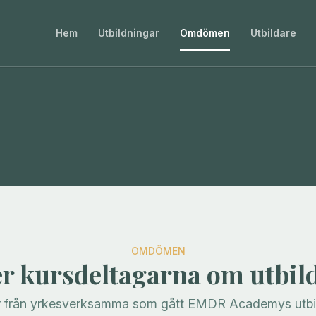
Hem
Utbildningar
Omdömen
Utbildare
OMDÖMEN
er kursdeltagarna om utbil
r från yrkesverksamma som gått EMDR Academys utbil