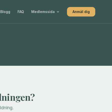
Blogg
FAQ
Medlemssida
Anmäl dig
dningen?
dning.