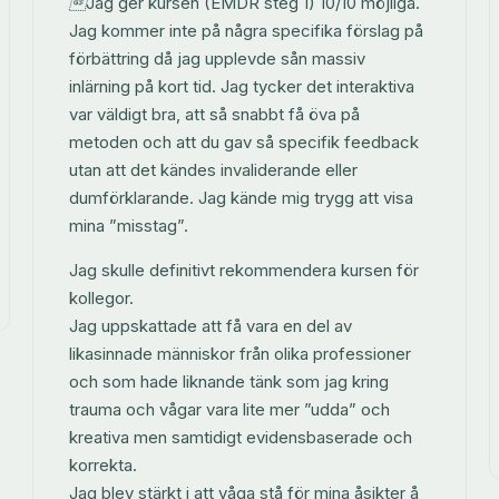
Jag ger kursen (EMDR steg 1) 10/10 möjliga.
Jag kommer inte på några specifika förslag på
förbättring då jag upplevde sån massiv
inlärning på kort tid. Jag tycker det interaktiva
var väldigt bra, att så snabbt få öva på
metoden och att du gav så specifik feedback
utan att det kändes invaliderande eller
dumförklarande. Jag kände mig trygg att visa
mina ”misstag”.
Jag skulle definitivt rekommendera kursen för
kollegor.
Jag uppskattade att få vara en del av
likasinnade människor från olika professioner
och som hade liknande tänk som jag kring
trauma och vågar vara lite mer ”udda” och
kreativa men samtidigt evidensbaserade och
korrekta.
Jag blev stärkt i att våga stå för mina åsikter å