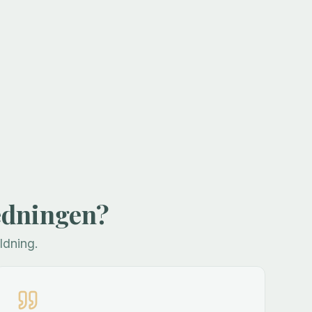
edningen?
dning.