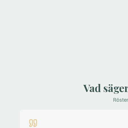
Vad säge
Röste