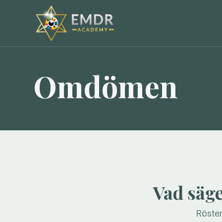
Omdömen
Vad säg
Röste